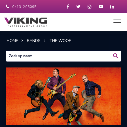
0413-296095
HOME
BANDS
THE WOOF