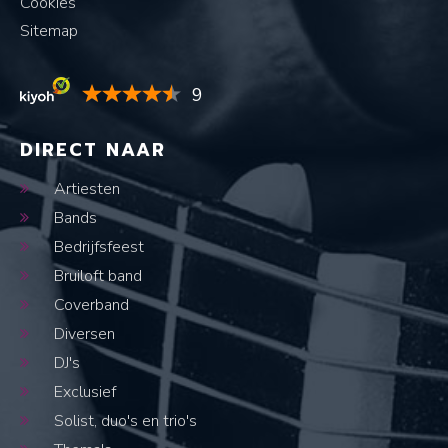
Cookies
Sitemap
9
DIRECT NAAR
Artiesten
Bands
Bedrijfsfeest
Bruiloft band
Coverband
Diversen
DJ's
Exclusief
Solist, duo's en trio's