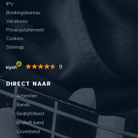
IPV
Boekingsbureau
Vacatures
Privacystatement
Cookies
Sitemap
9
DIRECT NAAR
Artiesten
Bands
Bedrijfsfeest
Bruiloft band
Coverband