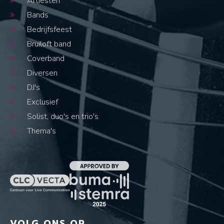
Artiesten
Bands
Bedrijfsfeest
Bruiloft band
Coverband
Diversen
DJ's
Exclusief
Solist, duo's en trio's
Thema's
VOLG ONS OP