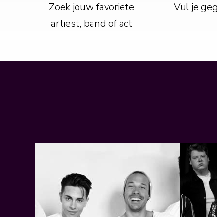
Zoek jouw favoriete
Vul je ge
artiest, band of act