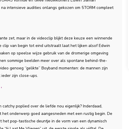
ie STORM3 vormde en twee nieuwkomers Edwin Saman
jn na intensieve audities onlangs gekozen om 5TORM compleet
ante zet, maar in de videoclip blijkt deze keuze een winnende
clip van begin tot eind uitstraalt laat het lijken alsof Edwin
n maken op speelse wijze gebruik van de dromerige omgeving
komen sommige beelden meer over als spontane behind-the-
ideo genoeg ‘’gelikte’’ Boyband momenten: de mannen zijn
ieder zijn close-ups.
'
catchy poplied over de liefde nou eigenlijk? Inderdaad,
rdt het onderwerp goed aangesneden met een rustig begin. De
kt het pop-tastische deuntje in de vorm van een dynamisch
“Jij Laat Me Vliegen” uit, de eerste single als vijftal. De