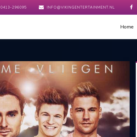
0413-296095
INFO@VIKINGENTERTAINMENT.NL
Home