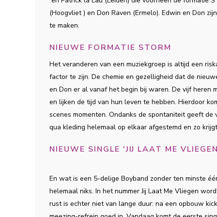
en Patrick la Lau (Leiden) die voorheen de format
(Hoogvliet ) en Don Raven (Ermelo). Edwin en Don zi
te maken.
NIEUWE FORMATIE STORM
Het veranderen van een muziekgroep is altijd een risk
factor te zijn. De chemie en gezelligheid dat de nieuwe 
en Don er al vanaf het begin bij waren. De vijf here
en lijken de tijd van hun leven te hebben. Hierdoor 
scenes momenten. Ondanks de spontaniteit geeft de v
qua kleding helemaal op elkaar afgestemd en zo krijgt 
NIEUWE SINGLE 'JIJ LAAT ME VLIEGEN
En wat is een 5-delige Boyband zonder ten minste één 
helemaal niks. In het nummer Jij Laat Me Vliegen wo
rust is echter niet van lange duur: na een opbouw kic
meezing-refrein goed in. Vandaag komt de eerste single 