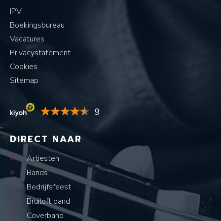
IPV
Boekingsbureau
Vacatures
Privacystatement
Cookies
Sitemap
9
DIRECT NAAR
Artiesten
Bands
Bedrijfsfeest
Bruiloft band
Coverband