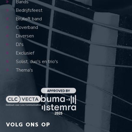
Bands
Bedrijfsfeest
Bruiloft band
Coverband
Diversen
DJ's
Exclusief
Solist, duo's en trio's
Thema's
VOLG ONS OP