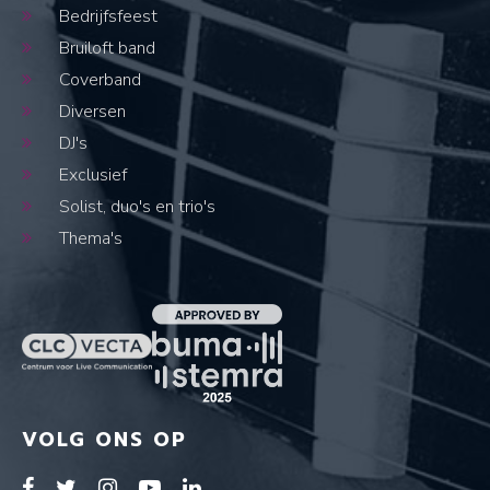
Bedrijfsfeest
Bruiloft band
Coverband
Diversen
DJ's
Exclusief
Solist, duo's en trio's
Thema's
VOLG ONS OP