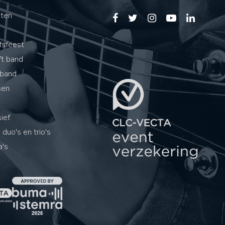
sten
s
fsfeest
ft band
band
sen
ief
 duo's en trio's
's