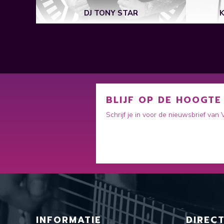
CE
DJ TONY STAR
BLIJF OP DE HOOGTE
Schrijf je in voor de nieuwsbrief van
INFORMATIE
DIREC