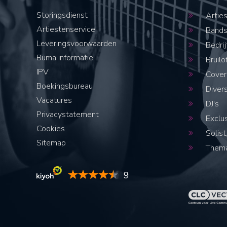
Storingsdienst
Artie
Artiestenservice
Band
Leveringsvoorwaarden
Bedrij
Buma informatie
Bruilo
IPV
Cover
Boekingsbureau
Diver
Vacatures
DJ's
Privacystatement
Exclus
Cookies
Solist,
Sitemap
Thema
9