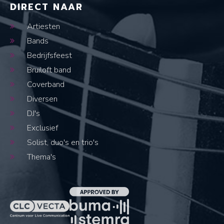
DIRECT NAAR
Artiesten
Bands
Bedrijfsfeest
Bruiloft band
Coverband
Diversen
DJ's
Exclusief
Solist, duo's en trio's
Thema's