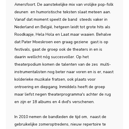
Amersfoort. De aanstekelijke mix van vrolijke pop-folk
deunen en humoristische teksten slaat meteen aan.
Vanaf dat moment speelt de band steeds vaker in
Nederland en België, hetgeen leidt tot grote hits als
Roodkapje, Hela Hola en Laat maar waaien. Behalve
dat Pater Moeskroen een graag geziene gast is op
festivals, gaat de groep ook de theaters in en is
daarin wellicht nóg succesvoller. Op het
theaterpodium komen de talenten van de zes multi-
instrumentalisten nog beter naar voren en is er, naast
kolderieke muzikale fratsen, ook plaats voor
ontroering en diepgang. Inmiddels heeft de groep
maar liefst negen theaterprogramma's achter de rug
en zijn er 18 albums en 4 dvd's verschenen.
In 2010 nemen de bandleden de tijd om, naast de
gebruikelijke zomeroptredens, nieuw repertoire te