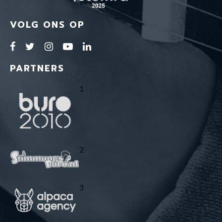
VOLG ONS OP
PARTNERS
1
2
3