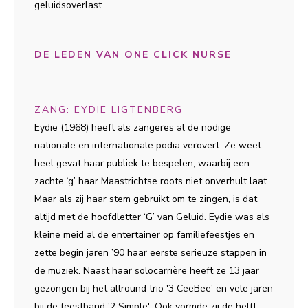
geluidsoverlast.
DE LEDEN VAN ONE CLICK NURSE
ZANG: EYDIE LIGTENBERG
Eydie (1968) heeft als zangeres al de nodige
nationale en internationale podia verovert. Ze weet
heel gevat haar publiek te bespelen, waarbij een
zachte ‘g’ haar Maastrichtse roots niet onverhult laat.
Maar als zij haar stem gebruikt om te zingen, is dat
altijd met de hoofdletter ‘G’ van Geluid. Eydie was als
kleine meid al de entertainer op familiefeestjes en
zette begin jaren ’90 haar eerste serieuze stappen in
de muziek. Naast haar solocarrière heeft ze 13 jaar
gezongen bij het allround trio '3 CeeBee' en vele jaren
bij de feestband '2 Simple'. Ook vormde zij de helft