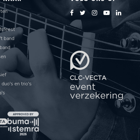
sten
s
fsfeest
ft band
band
sen
ief
 duo's en trio's
's