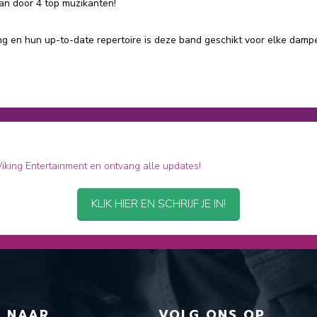
an door 4 top muzikanten!
ng en hun up-to-date repertoire is deze band geschikt voor elke dampe
 Viking Entertainment en ontvang alle updates!
KLIK HIER EN SCHRIJF JE IN!
T NAAR
VOLG ONS OP