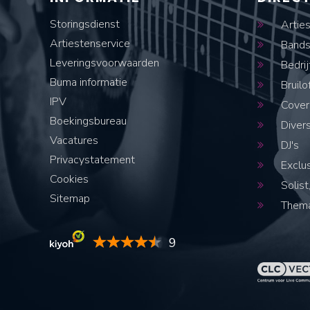
Storingsdienst
Artie
Artiestenservice
Band
Leveringsvoorwaarden
Bedrij
Buma informatie
Bruilo
IPV
Cover
Boekingsbureau
Diver
Vacatures
DJ's
Privacystatement
Exclus
Cookies
Solist,
Sitemap
Thema
9