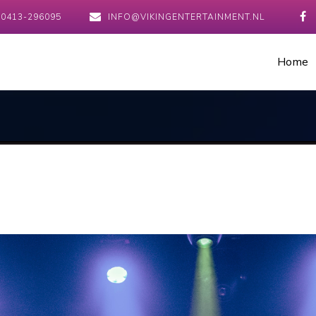
0413-296095
INFO@VIKINGENTERTAINMENT.NL
Home