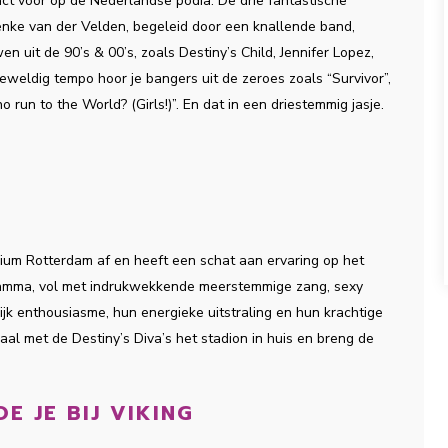
act voor op de Nederlandse podia. De drie fantastische 
nke van der Velden, begeleid door een knallende band, 
uit de 90’s & 00’s, zoals Destiny’s Child, Jennifer Lopez, 
eweldig tempo hoor je bangers uit de zeroes zoals “Survivor”, 
 run to the World? (Girls!)”. En dat in een driestemmig jasje.
ium Rotterdam af en heeft een schat aan ervaring op het 
amma, vol met indrukwekkende meerstemmige zang, sexy 
jk enthousiasme, hun energieke uitstraling en hun krachtige 
al met de Destiny’s Diva’s het stadion in huis en breng de 
E JE BIJ VIKING