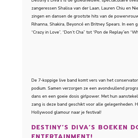
Destiny’s Diva’s is dé gloednieuwe, spectaculaire live
zangeressen Shalisa van der Laan, Lauren Chiu en Nie
zingen en dansen de grootste hits van de powervrouwen 
Rihanna, Shakira, Beyoncé en Britney Spears. In een g
“Crazy in Love”, “Don’t Cha” tot “Pon de Replay”en “Who
De 7-koppige live band komt vers van het conservator
podium. Samen verzorgen ze een avondvullend progr
dans en een goeie dosis girlpower. Met hun aanstekeli
zang is deze band geschikt voor alle gelegenheden. Ha
Hollywood glamour naar je festival!
DESTINY’S DIVA’S BOEKEN DO
ENTERTAINMENT!