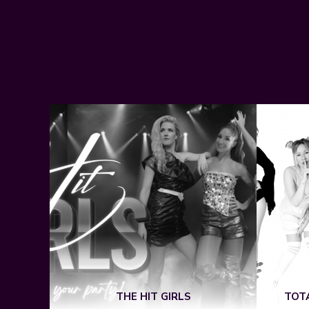
Y KATY
THE HIT GIRLS
TOTA