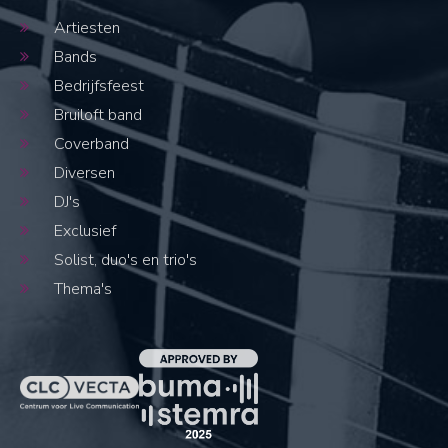
Artiesten
Bands
Bedrijfsfeest
Bruiloft band
Coverband
Diversen
DJ's
Exclusief
Solist, duo's en trio's
Thema's