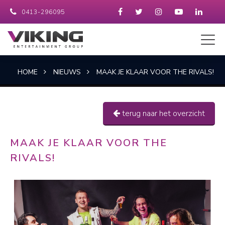
0413-296095
HOME
NIEUWS
MAAK JE KLAAR VOOR THE RIVALS!
terug naar het overzicht
MAAK JE KLAAR VOOR THE
RIVALS!