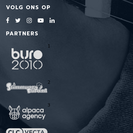
VOLG ONS OP
PARTNERS
1
2
3