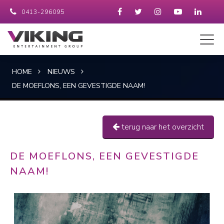
0413-296095
HOME
NIEUWS
DE MOEFLONS, EEN GEVESTIGDE NAAM!
terug naar het overzicht
DE MOEFLONS, EEN GEVESTIGDE
NAAM!