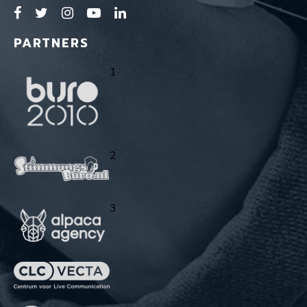
PARTNERS
1
2
3