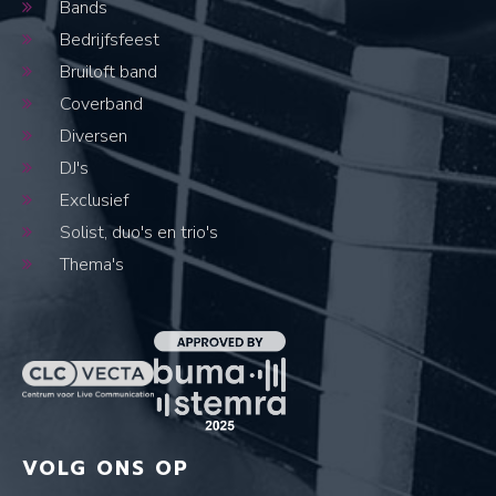
Bands
Bedrijfsfeest
Bruiloft band
Coverband
Diversen
DJ's
Exclusief
Solist, duo's en trio's
Thema's
VOLG ONS OP