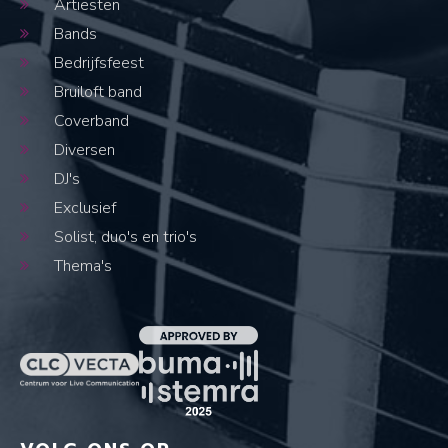
Artiesten
Bands
Bedrijfsfeest
Bruiloft band
Coverband
Diversen
DJ's
Exclusief
Solist, duo's en trio's
Thema's