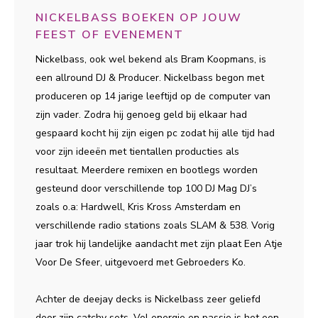
NICKELBASS BOEKEN OP JOUW
FEEST OF EVENEMENT
Nickelbass, ook wel bekend als Bram Koopmans, is
een allround DJ & Producer. Nickelbass begon met
produceren op 14 jarige leeftijd op de computer van
zijn vader. Zodra hij genoeg geld bij elkaar had
gespaard kocht hij zijn eigen pc zodat hij alle tijd had
voor zijn ideeën met tientallen producties als
resultaat. Meerdere remixen en bootlegs worden
gesteund door verschillende top 100 DJ Mag DJ’s
zoals o.a: Hardwell, Kris Kross Amsterdam en
verschillende radio stations zoals SLAM & 538. Vorig
jaar trok hij landelijke aandacht met zijn plaat Een Atje
Voor De Sfeer, uitgevoerd met Gebroeders Ko.
Achter de deejay decks is Nickelbass zeer geliefd
door zijn catchy sets. Vol energie en passie is het een