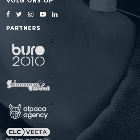
VOLG ONS OP
PARTNERS
1
2
3