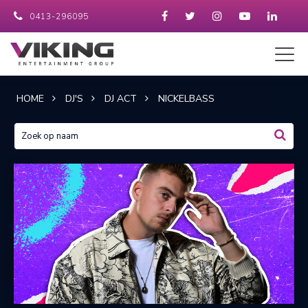
0413-296095
HOME
DJ'S
DJ ACT
NICKELBASS