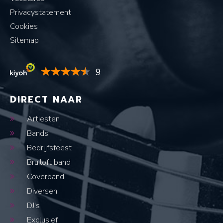
Privacystatement
Cookies
Sitemap
9
DIRECT NAAR
Artiesten
Bands
Bedrijfsfeest
Bruiloft band
Coverband
Diversen
DJ's
Exclusief