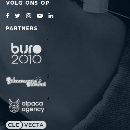
VOLG ONS OP
PARTNERS
1
2
3