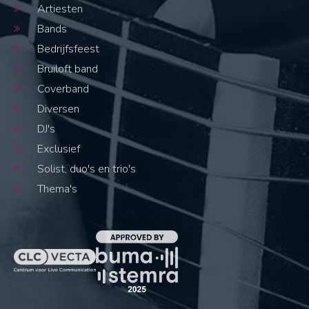
Artiesten
Bands
Bedrijfsfeest
Bruiloft band
Coverband
Diversen
DJ's
Exclusief
Solist, duo's en trio's
Thema's