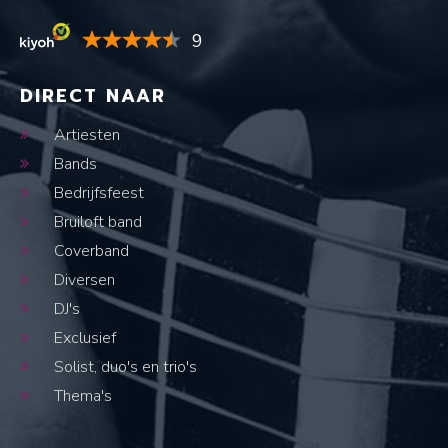
9
DIRECT NAAR
Artiesten
Bands
Bedrijfsfeest
Bruiloft band
Coverband
Diversen
DJ's
Exclusief
Solist, duo's en trio's
Thema's