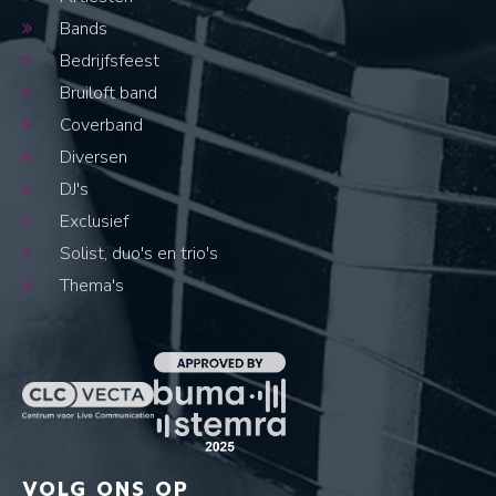
Bands
Bedrijfsfeest
Bruiloft band
Coverband
Diversen
DJ's
Exclusief
Solist, duo's en trio's
Thema's
VOLG ONS OP