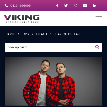
0413-296095
HOME
DJ'S
DJ ACT
HAK OP DE TAK