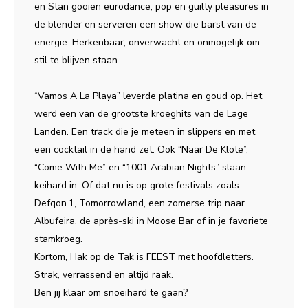
en Stan gooien eurodance, pop en guilty pleasures in
de blender en serveren een show die barst van de
energie. Herkenbaar, onverwacht en onmogelijk om
stil te blijven staan.
“Vamos A La Playa” leverde platina en goud op. Het
werd een van de grootste kroeghits van de Lage
Landen. Een track die je meteen in slippers en met
een cocktail in de hand zet. Ook “Naar De Klote”,
“Come With Me” en “1001 Arabian Nights” slaan
keihard in. Of dat nu is op grote festivals zoals
Defqon.1, Tomorrowland, een zomerse trip naar
Albufeira, de après-ski in Moose Bar of in je favoriete
stamkroeg.
Kortom, Hak op de Tak is FEEST met hoofdletters.
Strak, verrassend en altijd raak.
Ben jij klaar om snoeihard te gaan?