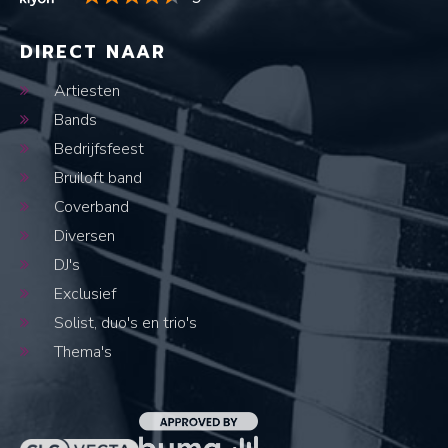
DIRECT NAAR
Artiesten
Bands
Bedrijfsfeest
Bruiloft band
Coverband
Diversen
DJ's
Exclusief
Solist, duo's en trio's
Thema's