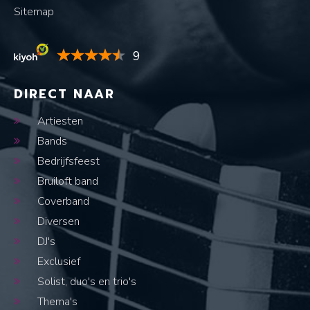
Sitemap
9
DIRECT NAAR
Artiesten
Bands
Bedrijfsfeest
Bruiloft band
Coverband
Diversen
DJ's
Exclusief
Solist, duo's en trio's
Thema's