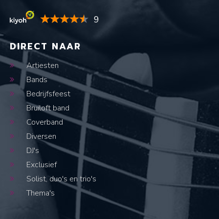
9
DIRECT NAAR
Artiesten
Bands
Bedrijfsfeest
Bruiloft band
Coverband
Diversen
DJ's
Exclusief
Solist, duo's en trio's
Thema's