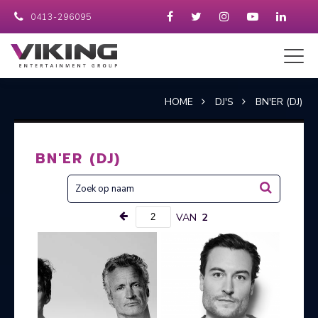
0413-296095
HOME
DJ'S
BN'ER (DJ)
BN'ER (DJ)
VAN
2