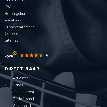
Buma informatie
IPV
Boekingsbureau
Vacatures
Privacystatement
Cookies
Sitemap
9
DIRECT NAAR
Artiesten
Bands
Bedrijfsfeest
Bruiloft band
Coverband