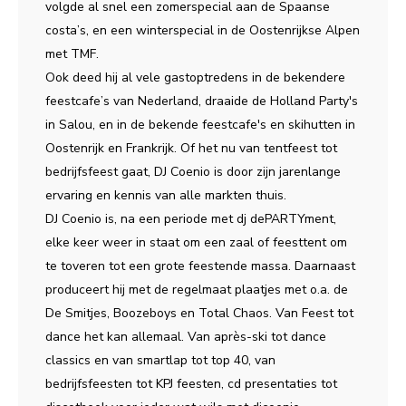
volgde al snel een zomerspecial aan de Spaanse
costa’s, en een winterspecial in de Oostenrijkse Alpen
met TMF.
Ook deed hij al vele gastoptredens in de bekendere
feestcafe’s van Nederland, draaide de Holland Party's
in Salou, en in de bekende feestcafe's en skihutten in
Oostenrijk en Frankrijk. Of het nu van tentfeest tot
bedrijfsfeest gaat, DJ Coenio is door zijn jarenlange
ervaring en kennis van alle markten thuis.
DJ Coenio is, na een periode met dj dePARTYment,
elke keer weer in staat om een zaal of feesttent om
te toveren tot een grote feestende massa. Daarnaast
produceert hij met de regelmaat plaatjes met o.a. de
De Smitjes, Boozeboys en Total Chaos. Van Feest tot
dance het kan allemaal. Van après-ski tot dance
classics en van smartlap tot top 40, van
bedrijfsfeesten tot KPJ feesten, cd presentaties tot