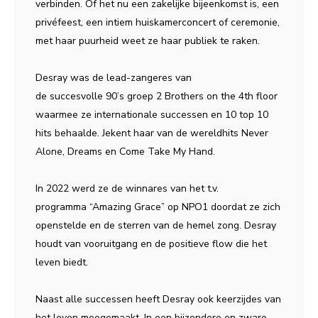
verbinden. Of het nu een zakelijke bijeenkomst is, een
privéfeest, een intiem huiskamerconcert of ceremonie,
met haar puurheid weet ze haar publiek te raken.
Desray was de lead-zangeres van
de succesvolle 90’s groep 2 Brothers on the 4th floor
waarmee ze internationale successen en 10 top 10
hits behaalde. Jekent haar van de wereldhits Never
Alone, Dreams en Come Take My Hand.
In 2022 werd ze de winnares van het t.v.
programma “Amazing Grace” op NPO1 doordat ze zich
openstelde en de sterren van de hemel zong. Desray
houdt van vooruitgang en de positieve flow die het
leven biedt.
Naast alle successen heeft Desray ook keerzijdes van
het leven meegemaakt. In een bijzondere en zware