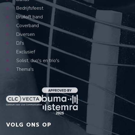
Bedrijfsfeest
Bruiloft band
Coverband
Diversen
DJ's
Exclusief
Solist, duo's en trio's
Thema's
VOLG ONS OP