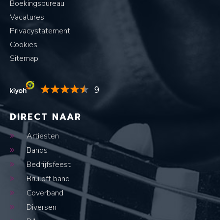
Boekingsbureau
Vacatures
Privacystatement
Cookies
Sitemap
9
DIRECT NAAR
Artiesten
Bands
Bedrijfsfeest
Bruiloft band
Coverband
Diversen