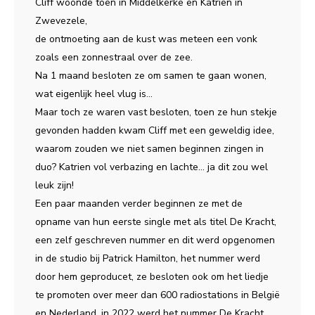
Cliff woonde toen in Middelkerke en Katrien in
Zwevezele,
de ontmoeting aan de kust was meteen een vonk
zoals een zonnestraal over de zee.
Na 1 maand besloten ze om samen te gaan wonen,
wat eigenlijk heel vlug is...
Maar toch ze waren vast besloten, toen ze hun stekje
gevonden hadden kwam Cliff met een geweldig idee,
waarom zouden we niet samen beginnen zingen in
duo? Katrien vol verbazing en lachte... ja dit zou wel
leuk zijn!
Een paar maanden verder beginnen ze met de
opname van hun eerste single met als titel De Kracht,
een zelf geschreven nummer en dit werd opgenomen
in de studio bij Patrick Hamilton, het nummer werd
door hem geproducet, ze besloten ook om het liedje
te promoten over meer dan 600 radiostations in België
en Nederland, in 2022 werd het nummer De Kracht