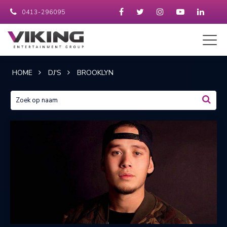
0413-296095
HOME
DJ'S
BROOKLYN