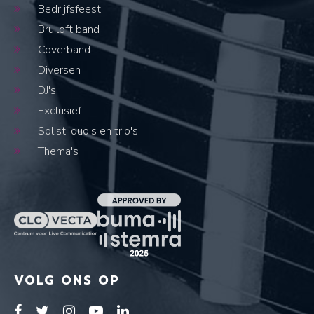
Bedrijfsfeest
Bruiloft band
Coverband
Diversen
DJ's
Exclusief
Solist, duo's en trio's
Thema's
VOLG ONS OP