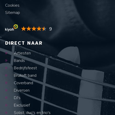
Cookies
Sitemap
9
DIRECT NAAR
Artiesten
Bands
Bedrijfsfeest
Bruiloft band
Coverband
Diversen
DJ's
Exclusief
Solist, duo's en trio's