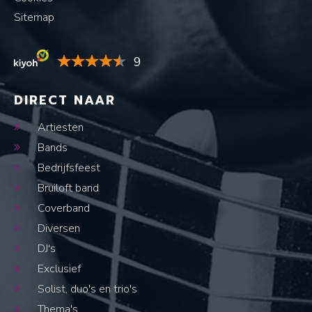
Sitemap
9
DIRECT NAAR
Artiesten
Bands
Bedrijfsfeest
Bruiloft band
Coverband
Diversen
DJ's
Exclusief
Solist, duo's en trio's
Thema's