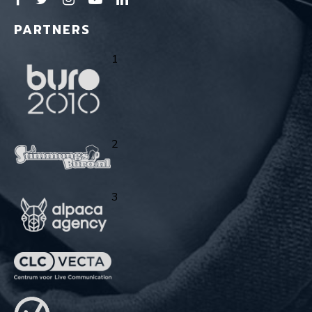
PARTNERS
1
2
3