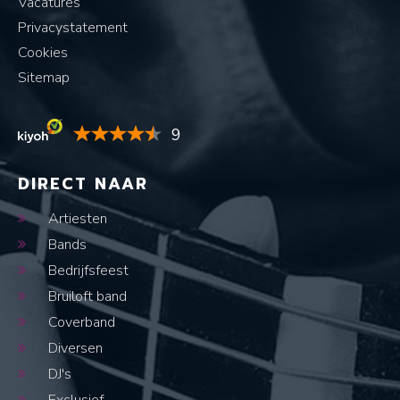
Vacatures
Privacystatement
Cookies
Sitemap
9
DIRECT NAAR
Artiesten
Bands
Bedrijfsfeest
Bruiloft band
Coverband
Diversen
DJ's