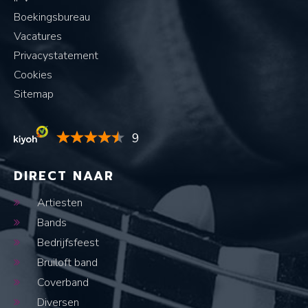
Boekingsbureau
Vacatures
Privacystatement
Cookies
Sitemap
9
DIRECT NAAR
Artiesten
Bands
Bedrijfsfeest
Bruiloft band
Coverband
Diversen