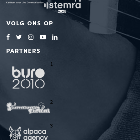
VOLG ONS OP
PARTNERS
1
2
3