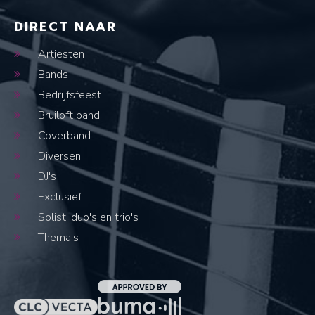
DIRECT NAAR
Artiesten
Bands
Bedrijfsfeest
Bruiloft band
Coverband
Diversen
DJ's
Exclusief
Solist, duo's en trio's
Thema's