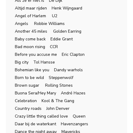
Als ze er niet is De Dijk
Altijd maar rijden Henk Wijngaard
Angel of Harlem U2
Angels Robbie Williams
Another 45 miles Golden Earring
Baby come back Eddie Grant
Bad moon rising CCR
Before you accuse me Eric Clapton
Big city Tol Hansse
Bohemian like you Dandy warhols
Born to be wild Steppenwolf
Brown sugar Rolling Stones
Buona Sera/Hey Mary André Hazes
Celebration Kool & The Gang
Country roads John Denver
Crazy little thing called love Queen
Daar bij de waterkant Havenzangers
Dance the night away Mavericks