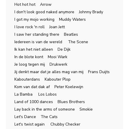
Hot hot hot Arrow
I don't look good naked anymore Johnny Brady
I got my mojo working Muddy Waters
I love rock 'n roll Joan Jett
I saw her standing there Beatles
Iedereen is van de wereld The Scene
Ik kan het niet alleen De Dijk
In de blote kont Mooi Wark
Je loog tegen mij Drukwerk
Jij denkt maar dat je alles mag van mij Frans Duijts
Kabouterdans Kabouter Plop
Kom van dat dak af Peter Koelewijn
La Bamba Los Lobos
Land of 1000 dances Blues Brothers
Lay back in the arms of someone Smokie
Let's Dance The Cats
Let's twist again Chubby Checker