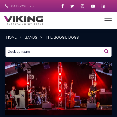
0413-296095
HOME
BANDS
THE BOOGIE DOGS