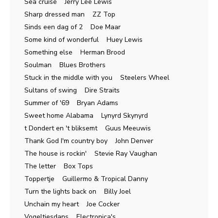
Sea cruise Jerry Lee Lewis
Sharp dressed man ZZ Top
Sinds een dag of 2 Doe Maar
Some kind of wonderful Huey Lewis
Something else Herman Brood
Soulman Blues Brothers
Stuck in the middle with you Steelers Wheel
Sultans of swing Dire Straits
Summer of '69 Bryan Adams
Sweet home Alabama Lynyrd Skynyrd
t Dondert en 't bliksemt Guus Meeuwis
Thank God I'm country boy John Denver
The house is rockin' Stevie Ray Vaughan
The letter Box Tops
Toppertje Guillermo & Tropical Danny
Turn the lights back on Billy Joel
Unchain my heart Joe Cocker
Vogeltjesdans Electronica's