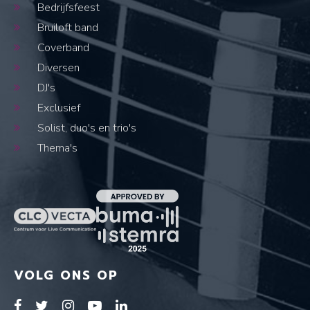
Bedrijfsfeest
Bruiloft band
Coverband
Diversen
DJ's
Exclusief
Solist, duo's en trio's
Thema's
VOLG ONS OP