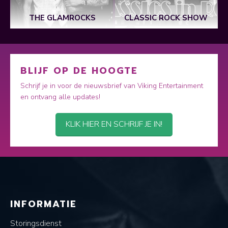
J
THE GLAMROCKS
CLASSIC ROCK SHOW
BLIJF OP DE HOOGTE
Schrijf je in voor de nieuwsbrief van Viking Entertainment
en ontvang alle updates!
KLIK HIER EN SCHRIJF JE IN!
INFORMATIE
Storingsdienst