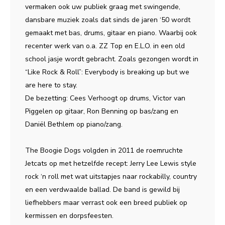
vermaken ook uw publiek graag met swingende,
dansbare muziek zoals dat sinds de jaren ‘50 wordt
gemaakt met bas, drums, gitaar en piano. Waarbij ook
recenter werk van o.a. ZZ Top en E.L.O. in een old
school jasje wordt gebracht. Zoals gezongen wordt in
“Like Rock & Roll”: Everybody is breaking up but we
are here to stay.
De bezetting: Cees Verhoogt op drums, Victor van
Piggelen op gitaar, Ron Benning op bas/zang en
Daniël Bethlem op piano/zang.
The Boogie Dogs volgden in 2011 de roemruchte
Jetcats op met hetzelfde recept: Jerry Lee Lewis style
rock ‘n roll met wat uitstapjes naar rockabilly, country
en een verdwaalde ballad. De band is gewild bij
liefhebbers maar verrast ook een breed publiek op
kermissen en dorpsfeesten.