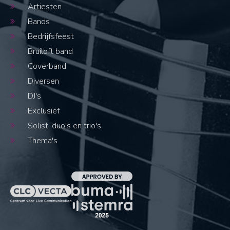
Artiesten
Bands
Bedrijfsfeest
Bruiloft band
Coverband
Diversen
DJ's
Exclusief
Solist, duo's en trio's
Thema's