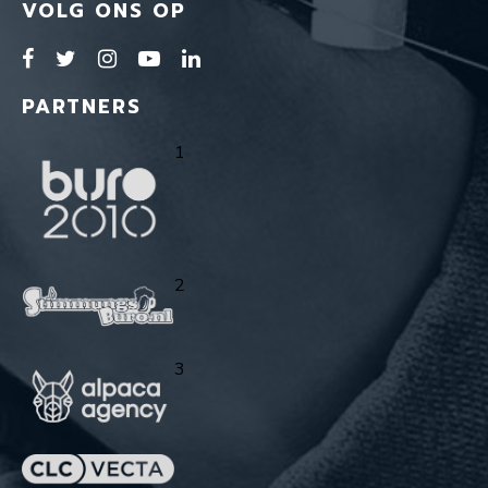
VOLG ONS OP
PARTNERS
1
2
3