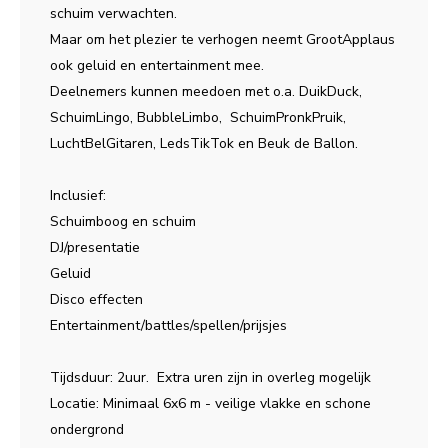
schuim verwachten.
Maar om het plezier te verhogen neemt GrootApplaus
ook geluid en entertainment mee.
Deelnemers kunnen meedoen met o.a. DuikDuck,
SchuimLingo, BubbleLimbo, SchuimPronkPruik,
LuchtBelGitaren, LedsTikTok en Beuk de Ballon.
Inclusief:
Schuimboog en schuim
DJ/presentatie
Geluid
Disco effecten
Entertainment/battles/spellen/prijsjes
Tijdsduur: 2uur. Extra uren zijn in overleg mogelijk
Locatie: Minimaal 6x6 m - veilige vlakke en schone
ondergrond