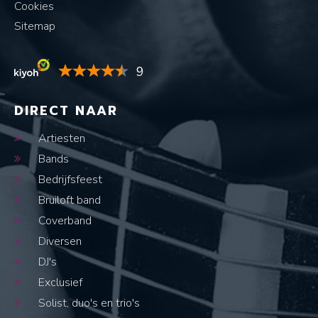
Cookies
Sitemap
9
DIRECT NAAR
Artiesten
Bands
Bedrijfsfeest
Bruiloft band
Coverband
Diversen
DJ's
Exclusief
Solist, duo's en trio's