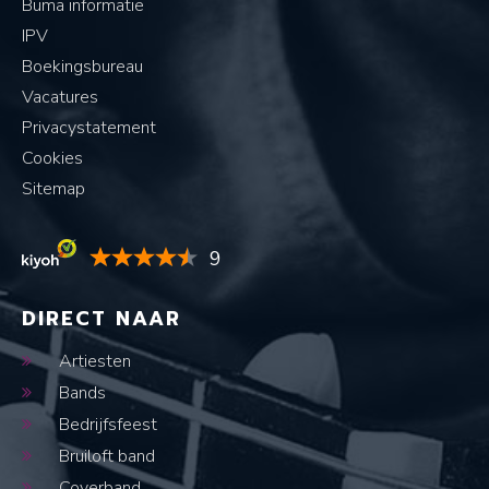
Buma informatie
IPV
Boekingsbureau
Vacatures
Privacystatement
Cookies
Sitemap
9
DIRECT NAAR
Artiesten
Bands
Bedrijfsfeest
Bruiloft band
Coverband