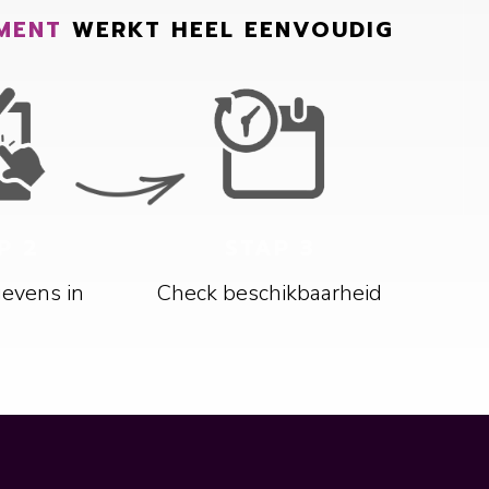
MENT
WERKT HEEL EENVOUDIG
P 2
STAP 3
gevens in
Check beschikbaarheid