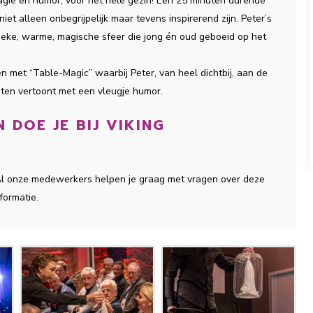
magie en humor, voor het hele gezin! Een 25 minuten durende
t alleen onbegrijpelijk maar tevens inspirerend zijn. Peter’s
tieke, warme, magische sfeer die jong én oud geboeid op het
n met “Table-Magic” waarbij Peter, van heel dichtbij, aan de
sten vertoont met een vleugje humor.
 DOE JE BIJ VIKING
 Al onze medewerkers helpen je graag met vragen over deze
formatie.