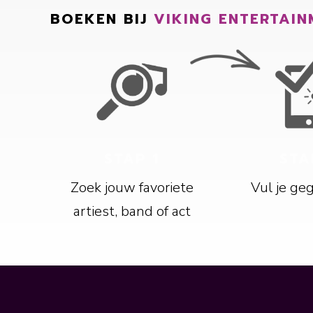
BOEKEN BIJ
VIKING ENTERTAIN
STAP 1
STA
Zoek jouw favoriete
Vul je ge
artiest, band of act