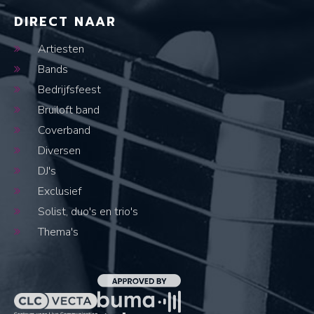
DIRECT NAAR
Artiesten
Bands
Bedrijfsfeest
Bruiloft band
Coverband
Diversen
DJ's
Exclusief
Solist, duo's en trio's
Thema's