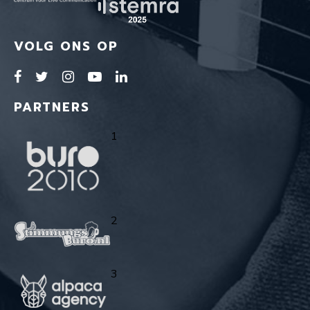
VOLG ONS OP
PARTNERS
1
2
3