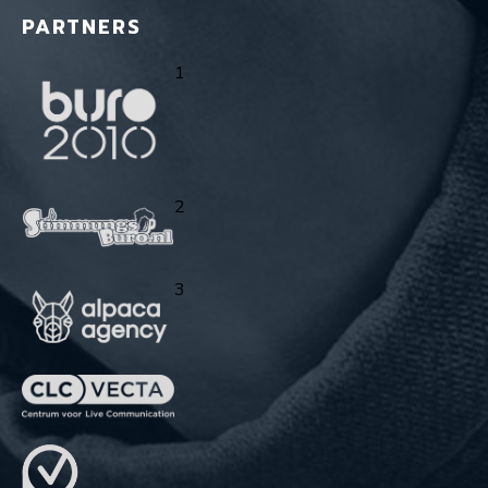
PARTNERS
1
2
3