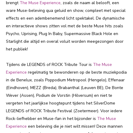
brengt
The Muse Experience
, zoals de naam al belooft, een
ware Muse-beleving qua geluid en show, compleet met special
effects en een adembenemend licht spektakel. De dynamische
en interactieve shows zitten vol met de beste Muse hits zoals
Psycho, Uprising, Plug In Baby, Supermassive Black Hole en
Starlight die altijd en overal voluit worden meegezongen door
het publiek!
Tijdens de LEGENDS of ROCK Tribute Tour is
The Muse
Experience
regelmatig te bewonderen op de beste muziekpodia
in de Benelux, zoals Poppodium Metropool (Hengelo), Effenaar
(Eindhoven), MEZZ (Breda), Brabanthal (Leuven BE), De Bonte
Wever (Assen), Podium de Vorstin (Hilversum) en niet te
vergeten het jaarlijkse hoogtepunt tijdens het SilverDome
LEGENDS of ROCK Tribute Festival (Zoetermeer). Voor iedere
Rock-liefhebber en Muse-fan in het bijzonder is
The Muse
Experience
een beleving die je niet wilt missen! Deze mannen