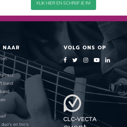
KLIK HIER EN SCHRIJF JE IN!
T NAAR
VOLG ONS OP
sten
s
fsfeest
ft band
band
sen
ief
 duo's en trio's