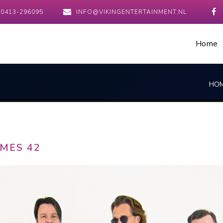
0413-296095
INFO@VIKINGENTERTAINMENT.NL
Home
HO
MES 42