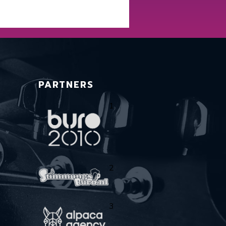
PARTNERS
1
2
3