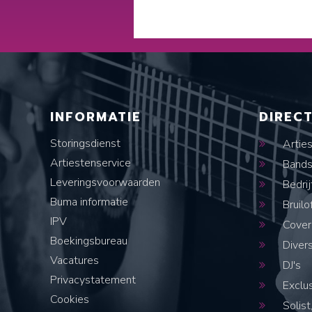
INFORMATIE
DIREC
Storingsdienst
Artie
Artiestenservice
Band
Leveringsvoorwaarden
Bedrij
Buma informatie
Bruilo
IPV
Cover
Boekingsbureau
Diver
Vacatures
DJ's
Privacystatement
Exclus
Cookies
Solist,