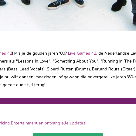
mes 42
! Mis je de gouden jaren '80?
Live Games 42
, de Nederlandse Lev
ers als "Lessons In Love", "Something About You", "Running In The F
ers (Bass, Lead Vocals), Sjoerd Rutten (Drums), Berland Rours (Gitaar
je nu wilt dansen, meezingen, of gewoon die onvergetelijke jaren '80
e goede oude tijd terug!
 Viking Entertainment en ontvang alle updates!