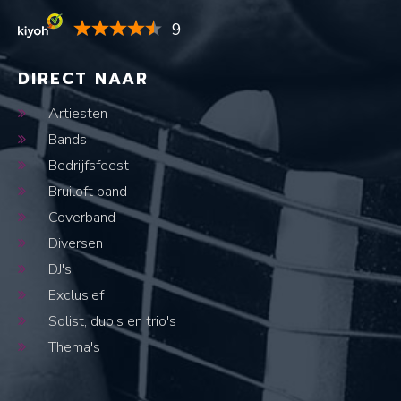
9
DIRECT NAAR
Artiesten
Bands
Bedrijfsfeest
Bruiloft band
Coverband
Diversen
DJ's
Exclusief
Solist, duo's en trio's
Thema's