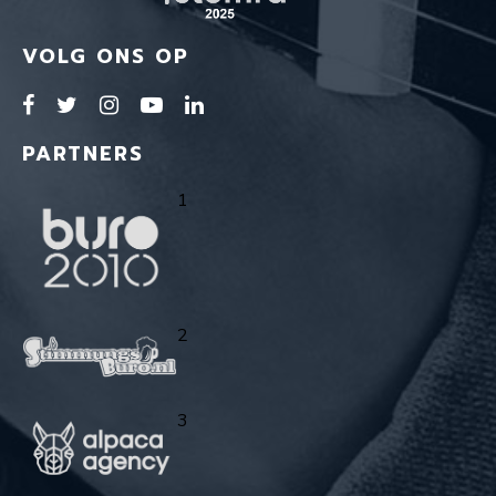
VOLG ONS OP
PARTNERS
1
2
3