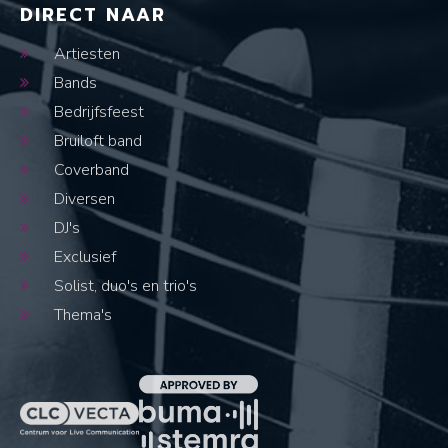
DIRECT NAAR
Artiesten
Bands
Bedrijfsfeest
Bruiloft band
Coverband
Diversen
DJ's
Exclusief
Solist, duo's en trio's
Thema's