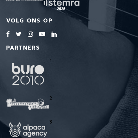
VOLG ONS OP
PARTNERS
1
2
3