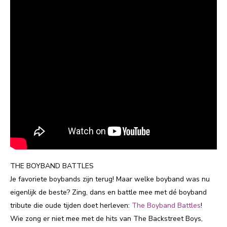
THE BOYBAND BATTLES
Je favoriete boybands zijn terug! Maar welke boyband was nu
eigenlijk de beste? Zing, dans en battle mee met dé boyband
tribute die oude tijden doet herleven:
The Boyband Battles
!
Wie zong er niet mee met de hits van The Backstreet Boys,