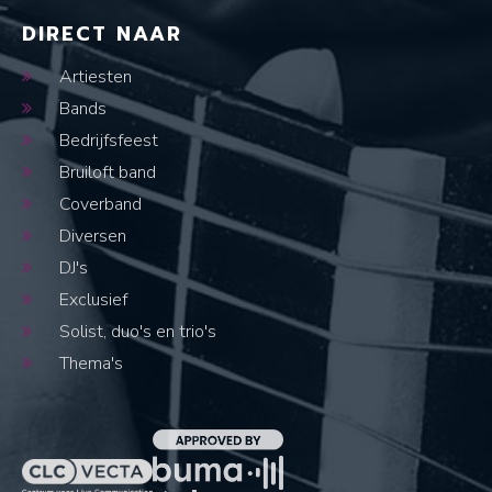
DIRECT NAAR
Artiesten
Bands
Bedrijfsfeest
Bruiloft band
Coverband
Diversen
DJ's
Exclusief
Solist, duo's en trio's
Thema's