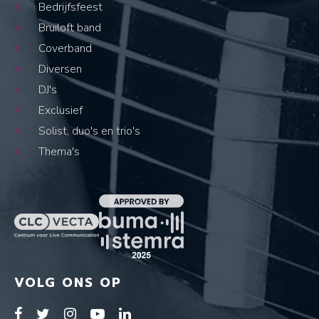
Bedrijfsfeest
Bruiloft band
Coverband
Diversen
DJ's
Exclusief
Solist, duo's en trio's
Thema's
VOLG ONS OP