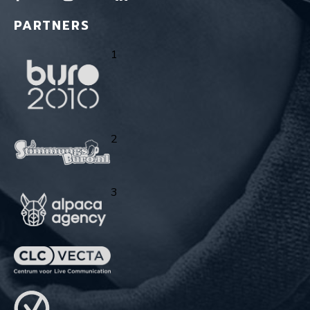
PARTNERS
1
2
3