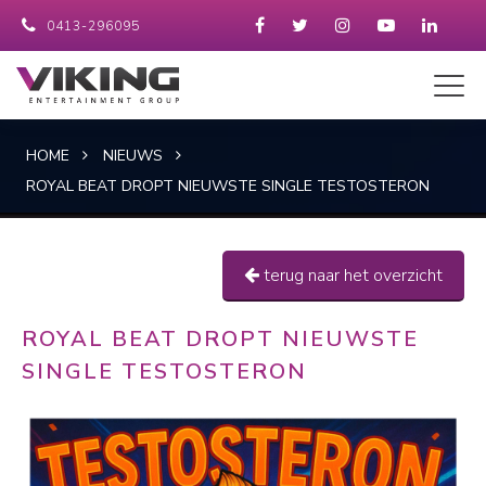
0413-296095
HOME
NIEUWS
ROYAL BEAT DROPT NIEUWSTE SINGLE TESTOSTERON
terug naar het overzicht
ROYAL BEAT DROPT NIEUWSTE
SINGLE TESTOSTERON