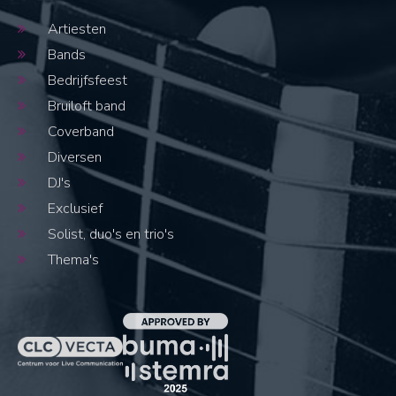
Artiesten
Bands
Bedrijfsfeest
Bruiloft band
Coverband
Diversen
DJ's
Exclusief
Solist, duo's en trio's
Thema's