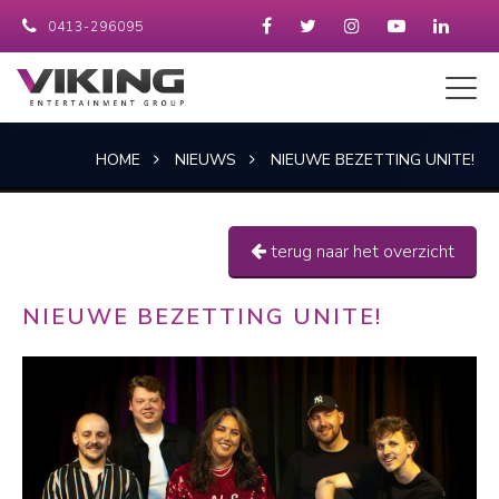
0413-296095
HOME
NIEUWS
NIEUWE BEZETTING UNITE!
terug naar het overzicht
NIEUWE BEZETTING UNITE!