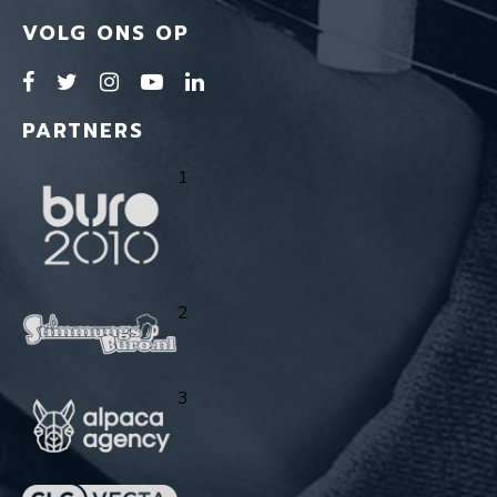
VOLG ONS OP
PARTNERS
1
2
3