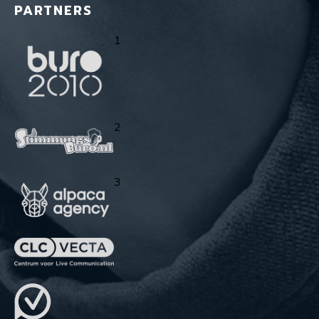
PARTNERS
1
2
3