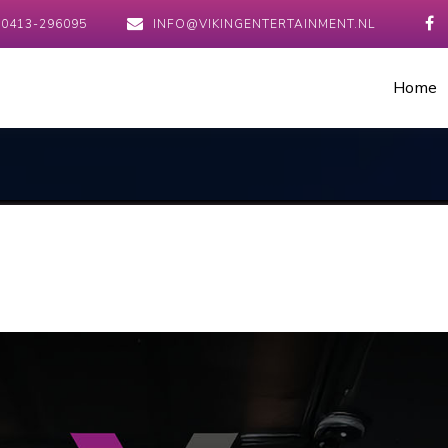
0413-296095
INFO@VIKINGENTERTAINMENT.NL
Home