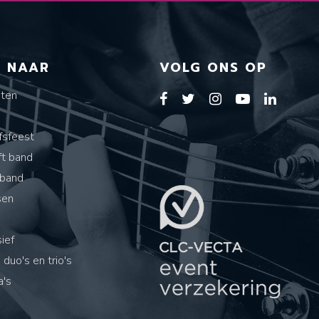
T NAAR
VOLG ONS OP
sten
s
fsfeest
ft band
band
sen
ief
 duo's en trio's
's