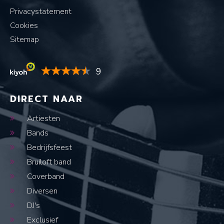
Privacystatement
Cookies
Sitemap
9
DIRECT NAAR
Artiesten
Bands
Bedrijfsfeest
Bruiloft band
Coverband
Diversen
DJ's
Exclusief