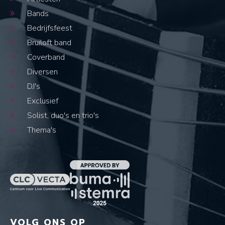
Bands
Bedrijfsfeest
Bruiloft band
Coverband
Diversen
DJ's
Exclusief
Solist, duo's en trio's
Thema's
VOLG ONS OP