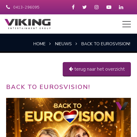
0413-296095
HOME
NIEUWS
BACK TO EUROSVISION!
terug naar het overzicht
BACK TO EUROSVISION!