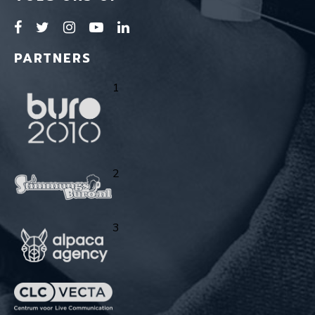
PARTNERS
1
2
3